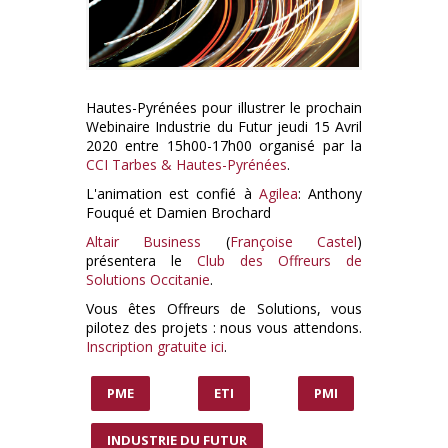
Hautes-Pyrénées pour illustrer le prochain
Webinaire Industrie du Futur jeudi 15 Avril
2020 entre 15h00-17h00 organisé par la
CCI Tarbes & Hautes-Pyrénées
.
L'animation est confié à
Agilea
: Anthony
Fouqué et Damien Brochard
Altair Business
(
Françoise Castel
)
présentera le
Club des Offreurs de
Solutions Occitanie
.
Vous êtes Offreurs de Solutions, vous
pilotez des projets : nous vous attendons.
Inscription gratuite ici
.
PME
ETI
PMI
INDUSTRIE DU FUTUR