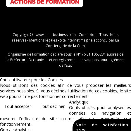
Copyright © -
www.altairbusiness.com
-
Connexion
- Tous droits
réservés -
Mentions légales
- Site internet maginé et conçu par
La
Conciergerie de la Com'
Organisme de Formation déclaré sous le N° 76.31.1065231 auprès de
la Préfecture Occitanie – cet enregistrement ne vaut pas pour agrément
de l’Etat
Choix utilisateur pour les Cookies
Nous utilisons des cookies afin de vous proposer les meilleurs
services possibles. Si vous déclinez l'utilisation de ces cookies, le site
web pourrait ne pas fonctionner correctement.
Analytique
Tout accepter
Tout décliner
Outils utilisés pour analyser les
données de navigation et
mesurer l'efficacité du site internet afin de comprendre son
fonctionnement.
Note de satisfaction
Google Analytics
4,5/5