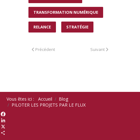
TRANSFORMATION NUMÉRIQUE
RELANCE
STRATÉGIE
Article précédent : TYPE D'INTERVENTIONS EN TPE
Article suivant : PMI : DI
Précédent
Suivant
Vous êtes ici :
Accueil
Blog
PILOTER LES PROJETS PAR LE FLUX
Facebook
LinkedIn
X
Share