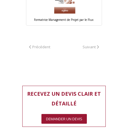
Formatrice Management de Projet par le Flux
Article précédent : Accueil
Article suivant : Qu’est-c
Précédent
Suivant
RECEVEZ UN DEVIS CLAIR ET
DÉTAILLÉ
DEMANDER UN DEVIS