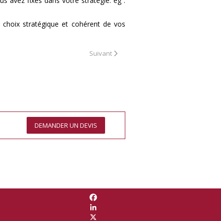
s avez fixés dans votre stratégie. eg :
 choix stratégique et cohérent de vos
Article suivant : Comment résoudre des récl
Suivant
DEMANDER UN DEVIS
Facebook
LinkedIn