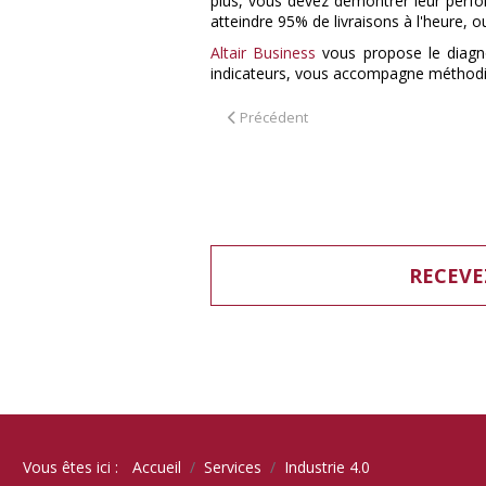
plus, vous devez démontrer leur perfor
atteindre 95% de livraisons à l'heure,
Altair Business
vous propose le diagn
indicateurs, vous accompagne méthodiqu
Article précédent : Qu’est-ce qu’un Bu
Précédent
RECEVE
Vous êtes ici :
Accueil
Services
Industrie 4.0