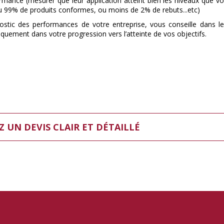
mance (mesurer que leur application atteint bien les niveaux que vou
 ou 99% de produits conformes, ou moins de 2% de rebuts...etc)
ostic des performances de votre entreprise, vous conseille dans le
ement dans votre progression vers l’atteinte de vos objectifs.
siness Model (Modèle Economique) ?
Z UN DEVIS CLAIR ET DÉTAILLÉ