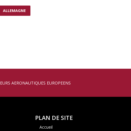
ALLEMAGNE
ATION DES REPORTS DE CHARGES
SEURS AERONAUTIQUES EUROPEENS
PLAN DE SITE
Accueil