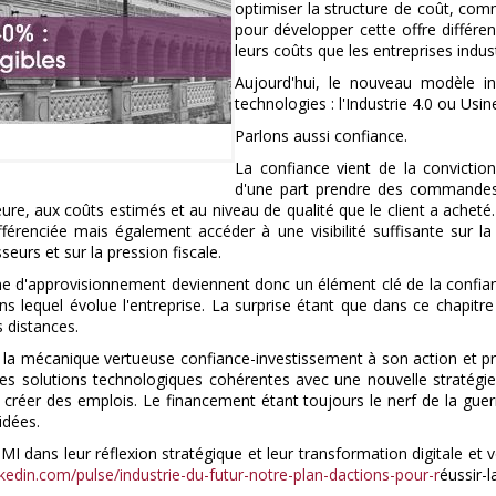
optimiser la structure de coût, com
pour développer cette offre différenc
leurs coûts que les entreprises indust
Aujourd'hui, le nouveau modèle in
technologies : l'Industrie 4.0 ou Usin
Parlons aussi confiance.
La confiance vient de la convictio
d'une part prendre des commandes 
re, aux coûts estimés et au niveau de qualité que le client a acheté. 
fférenciée mais également accéder à une visibilité suffisante sur la
seurs et sur la pression fiscale.
îne d'approvisionnement deviennent donc un élément clé de la confianc
s lequel évolue l'entreprise. La surprise étant que dans ce chapitre
s distances.
 la mécanique vertueuse confiance-investissement à son action et p
s solutions technologiques cohérentes avec une nouvelle stratégie
créer des emplois. Le financement étant toujours le nerf de la gue
idées.
dans leur réflexion stratégique et leur transformation digitale et vous
kedin.com/pulse/industrie-du-futur-notre-plan-dactions-pour-r
éussir-l