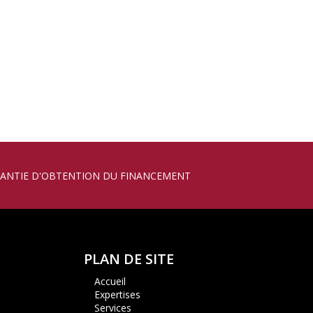
U SIANE 2019 STAND 4K30 INDUSTRIE DU FUTUR
ARANTIE D'OBTENTION DU FINANCEMENT
PLAN DE SITE
Accueil
Expertises
Services