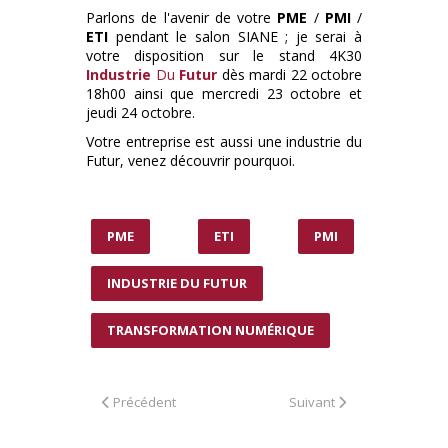
Parlons de l'avenir de votre
PME
/
PMI
/
ETI
pendant le salon SIANE ; je serai à
votre disposition sur le stand 4K30
Industrie
Du
Futur
dès mardi 22 octobre
18h00 ainsi que mercredi 23 octobre et
jeudi 24 octobre.
Votre entreprise est aussi une industrie du
Futur, venez découvrir pourquoi.
PME
ETI
PMI
INDUSTRIE DU FUTUR
TRANSFORMATION NUMÉRIQUE
Article précédent : AEROGERS/CCI GERS : CLOTURE DU
Article suivant : CERTIFI
Précédent
Suivant