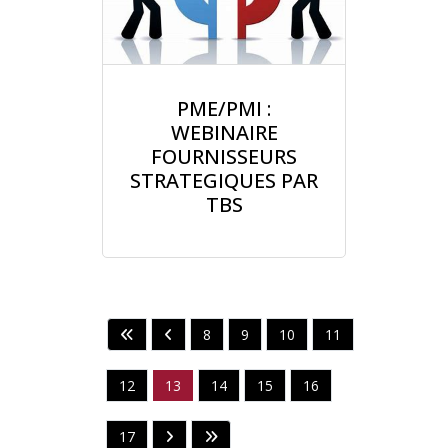
PME/PMI :
WEBINAIRE
FOURNISSEURS
STRATEGIQUES PAR
TBS
8
9
10
11
12
13
14
15
16
17