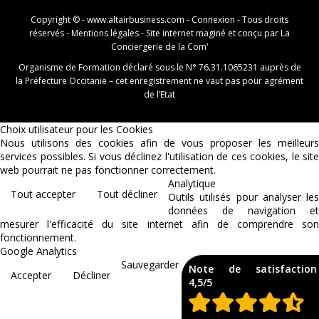
Copyright © -
www.altairbusiness.com
-
Connexion
- Tous droits
réservés -
Mentions légales
- Site internet maginé et conçu par
La
Conciergerie de la Com'
Organisme de Formation déclaré sous le N° 76.31.1065231 auprès de
la Préfecture Occitanie – cet enregistrement ne vaut pas pour agrément
de l’Etat
Choix utilisateur pour les Cookies
Nous utilisons des cookies afin de vous proposer les meilleurs
services possibles. Si vous déclinez l'utilisation de ces cookies, le site
web pourrait ne pas fonctionner correctement.
Analytique
Tout accepter
Tout décliner
Outils utilisés pour analyser les
données de navigation et
mesurer l'efficacité du site internet afin de comprendre son
fonctionnement.
Google Analytics
Sauvegarder
Note de satisfaction
Accepter
Décliner
4,5/5